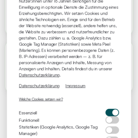
Raumbuchung Hinzugefügt
Nutzer:innen unter 16 Jahren benötigen für die
Neu
Einwilligung in optionale Dienste die Zustimmung eines
Health Blog Hinzugefügt
Neu
Erziehungsberechtigten. Wir setzen Cookies und
Newsletter Hinzugefügt
Neu
ähnliche Technologien ein. Einige sind für den Betrieb
Responsive Verbessert
Verbessert
der Website notwendig (essenziell), andere helfen uns,
die Website zu verbessern und nutzerfreundlicher zu
gestalten. Dazu zählen u. a. Google Analytics bzw.
Google Tag Manager (Statistiken) sowie Meta Pixel
(Marketing). Es können personenbezogene Daten (z.
Version 1.0.0
B. IP-Adressen) verarbeitet werden – z. B. für
09.03.2026
· CTO
personalisierte Anzeigen und Inhalte, Messung von
Anzeigen und Inhalten. Details findest du in unserer
Erste Veröffentlichung der Website.
Neu
Datenschutzerklärung
.
Changelog-Seite hinzugefügt.
Neu
Datenschutzerklärung
Impressum
Welche Cookies setzen wir?
Essenziell
Funktionell
Statistiken (Google Analytics, Google Tag
Manager)