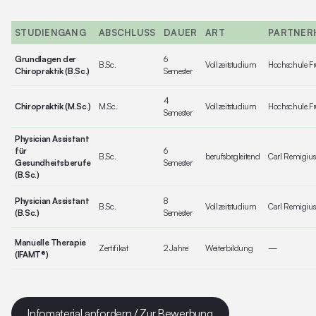
STUDIENGANG
ABSCHLUSS
DAUER
ART
PARTNER
Grundlagen der
6
B.Sc.
Vollzeitstudium
Hochschule Fr
Chiropraktik (B.Sc.)
Semester
4
Chiropraktik (M.Sc.)
M.Sc.
Vollzeitstudium
Hochschule Fr
Semester
Physician Assistant
für
6
B.Sc.
berufsbegleitend
Carl Remigius
Gesundheitsberufe
Semester
(B.Sc.)
Physician Assistant
8
B.Sc.
Vollzeitstudium
Carl Remigius
(B.Sc.)
Semester
Manuelle Therapie
Zertifikat
2 Jahre
Weiterbildung
—
(IFAMT®)
Infomaterial anfordern / Zur Bewerbung