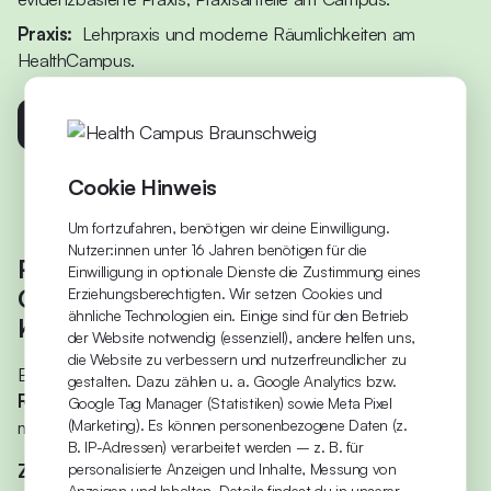
Praxis:
Lehrpraxis und moderne Räumlichkeiten am
HealthCampus.
Zur Bewerbung (Hochschule Fresenius)
Cookie Hinweis
Um fortzufahren, benötigen wir deine Einwilligung.
Nutzer:innen unter 16 Jahren benötigen für die
Physician Assistant für
Einwilligung in optionale Dienste die Zustimmung eines
Gesundheitsberufe (B.Sc.) –
Erziehungsberechtigten. Wir setzen Cookies und
ähnliche Technologien ein. Einige sind für den Betrieb
Kurzüberblick
der Website notwendig (essenziell), andere helfen uns,
die Website zu verbessern und nutzerfreundlicher zu
Berufsbegleitendes Studium in Kooperation mit der
Carl
gestalten. Dazu zählen u. a. Google Analytics bzw.
Remigius Medical School
– für Gesundheitsfachberufe
Google Tag Manager (Statistiken) sowie Meta Pixel
mit Berufserfahrung.
(Marketing). Es können personenbezogene Daten (z.
B. IP-Adressen) verarbeitet werden – z. B. für
Zielgruppe:
Gesundheits- und Krankenpfleger:innen,
personalisierte Anzeigen und Inhalte, Messung von
Anzeigen und Inhalten. Details findest du in unserer