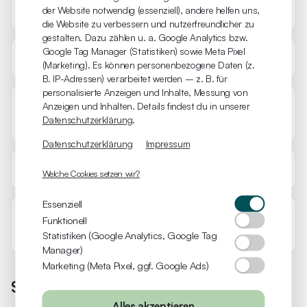
Wie sind die Öffnungszeiten?
der Website notwendig (essenziell), andere helfen uns,
die Website zu verbessern und nutzerfreundlicher zu
gestalten. Dazu zählen u. a. Google Analytics bzw.
Google Tag Manager (Statistiken) sowie Meta Pixel
Wo finde ich den Health Campus?
(Marketing). Es können personenbezogene Daten (z.
B. IP-Adressen) verarbeitet werden – z. B. für
personalisierte Anzeigen und Inhalte, Messung von
Können wir in unseren Selbstlernzeiten am Campus
Anzeigen und Inhalten. Details findest du in unserer
Datenschutzerklärung
.
zusammen lernen oder üben
Datenschutzerklärung
Impressum
Was kosten die Räume?
Welche Cookies setzen wir?
Essenziell
Was macht denn Health Campus Braunschweig so
Funktionell
besonders?
Statistiken (Google Analytics, Google Tag
Manager)
Marketing (Meta Pixel, ggf. Google Ads)
Sonstiges
Alles akzeptieren