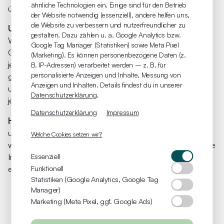
ähnliche Technologien ein. Einige sind für den Betrieb
übernehmen wir keine Verantwortung.
der Website notwendig (essenziell), andere helfen uns,
die Website zu verbessern und nutzerfreundlicher zu
Urheberrechte und Markenrechte:
Alle auf dieser
gestalten. Dazu zählen u. a. Google Analytics bzw.
Website dargestellten Inhalte, wie Texte, Fotografien,
Google Tag Manager (Statistiken) sowie Meta Pixel
Grafiken, Marken und Warenzeichen sind durch die
(Marketing). Es können personenbezogene Daten (z.
jeweiligen Schutzrechte (Urheberrechte, Markenrechte)
B. IP-Adressen) verarbeitet werden – z. B. für
personalisierte Anzeigen und Inhalte, Messung von
geschützt. Die Verwendung, Vervielfältigung usw.
Anzeigen und Inhalten. Details findest du in unserer
unterliegen unseren Rechten oder den Rechten der
Datenschutzerklärung
.
jeweiligen Urheber bzw. Rechteinhaber.
Datenschutzerklärung
Impressum
Hinweise auf Rechtsverstöße:
Sollten Sie innerhalb
unseres Internetauftritts Rechtsverstöße bemerken, bitten
Welche Cookies setzen wir?
wir Sie uns auf diese hinzuweisen. Wir werden rechtswidrige
Inhalte und Links nach Kenntnisnahme unverzüglich
Essenziell
entfernen.
Funktionell
Statistiken (Google Analytics, Google Tag
Manager)
Marketing (Meta Pixel, ggf. Google Ads)