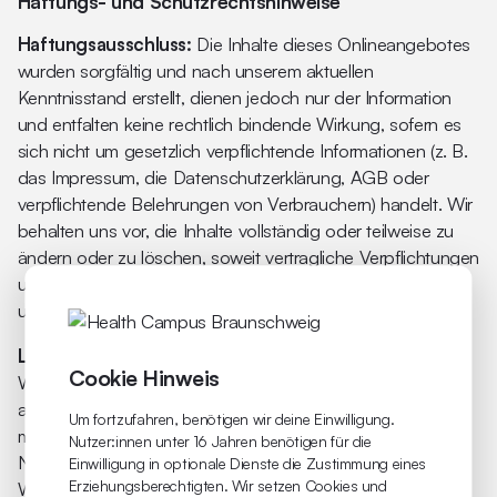
Haftungs- und Schutzrechtshinweise
Haftungsausschluss:
Die Inhalte dieses Onlineangebotes
wurden sorgfältig und nach unserem aktuellen
Kenntnisstand erstellt, dienen jedoch nur der Information
und entfalten keine rechtlich bindende Wirkung, sofern es
sich nicht um gesetzlich verpflichtende Informationen (z. B.
das Impressum, die Datenschutzerklärung, AGB oder
verpflichtende Belehrungen von Verbrauchern) handelt. Wir
behalten uns vor, die Inhalte vollständig oder teilweise zu
ändern oder zu löschen, soweit vertragliche Verpflichtungen
unberührt bleiben. Alle Angebote sind freibleibend und
unverbindlich.
Links auf fremde Webseiten:
Die Inhalte fremder
Cookie Hinweis
Webseiten, auf die wir direkt oder indirekt verweisen, liegen
außerhalb unseres Verantwortungsbereiches und wir
Um fortzufahren, benötigen wir deine Einwilligung.
machen sie uns nicht zu Eigen. Für alle Inhalte und
Nutzer:innen unter 16 Jahren benötigen für die
Nachteile, die aus der Nutzung der in den verlinkten
Einwilligung in optionale Dienste die Zustimmung eines
Erziehungsberechtigten. Wir setzen Cookies und
Webseiten aufrufbaren Informationen entstehen,